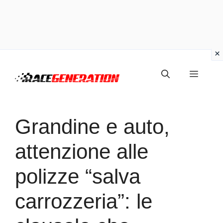
Vai
Menu
al
contenuto
Grandine e auto,
attenzione alle
polizze “salva
carrozzeria”: le