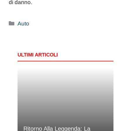
di danno.
Categorie
Auto
ULTIMI ARTICOLI
Ritorno Alla Leggenda: La