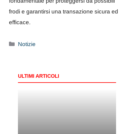
fondamentale per proteggersi da possibili
frodi e garantirsi una transazione sicura ed
efficace.
Categorie
Notizie
ULTIMI ARTICOLI