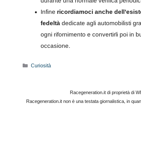
durante una normale verifica periodic
Infine
ricordiamoci anche dell’esis
fedeltà
dedicate agli automobilisti gr
ogni rifornimento e convertirli poi in 
occasione.
Categorie
Curiosità
Racegeneration.it di proprietà di
Racegeneration.it non è una testata giornalistica, in qua