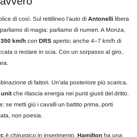
davvero
lice di così. Sul rettilineo l’auto di
Antonelli
libera
parliamo di magia: parliamo di numeri. A Monza,
i
350 km/h
con
DRS
aperto; anche 4–7 km/h di
accata o restare in scia. Con un sorpasso al giro,
ara.
azione di fattori. Un’ala posteriore più scarica.
unit
che rilascia energia nei punti giusti del dritto.
: se metti giù i cavalli un battito prima, porti
icata, non poesia.
rc
è chirurgico in inserimento,
Hamilton
ha una