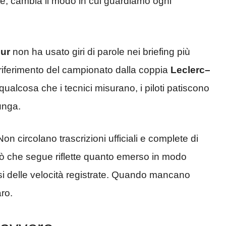
e, cambia il modo in cui guardiamo ogni
ur
non ha usato giri di parole nei briefing più
o riferimento del campionato dalla coppia
Leclerc–
ualcosa che i tecnici misurano, i piloti patiscono
lunga.
on circolano trascrizioni ufficiali e complete di
ciò che segue riflette quanto emerso in modo
isi delle velocità registrate. Quando mancano
aro.