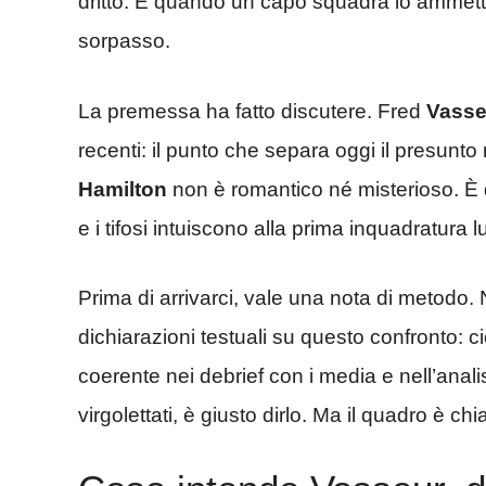
dritto. E quando un capo squadra lo ammett
sorpasso.
La premessa ha fatto discutere. Fred
Vasse
recenti: il punto che separa oggi il presunt
Hamilton
non è romantico né misterioso. È q
e i tifosi intuiscono alla prima inquadratura 
Prima di arrivarci, vale una nota di metodo. N
dichiarazioni testuali su questo confronto: 
coerente nei debrief con i media e nell’anal
virgolettati, è giusto dirlo. Ma il quadro è chi