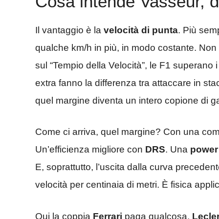
Cosa intende Vasseur, 
Il vantaggio è la
velocità di punta
. Più semp
qualche km/h in più, in modo costante. Non 
sul “Tempio della Velocità”, le F1 superano 
extra fanno la differenza tra attaccare in st
quel margine diventa un intero copione di g
Come ci arriva, quel margine? Con una combin
Un’efficienza migliore con
DRS
. Una
power 
E, soprattutto, l’uscita dalla curva precedente
velocità per centinaia di metri. È fisica appl
Qui la coppia
Ferrari
paga qualcosa.
Lecle