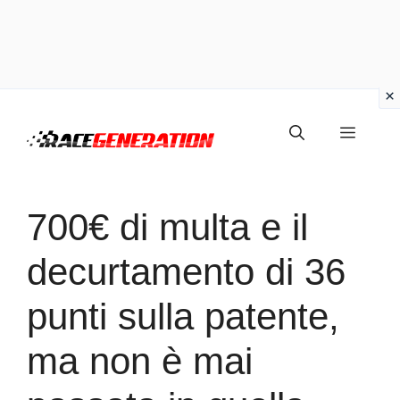
Vai
Menu
al
contenuto
700€ di multa e il
decurtamento di 36
punti sulla patente,
ma non è mai