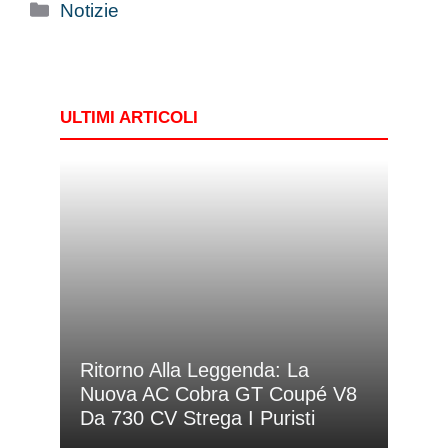
Categorie
Notizie
ULTIMI ARTICOLI
Ritorno Alla Leggenda: La
Nuova AC Cobra GT Coupé V8
Da 730 CV Strega I Puristi