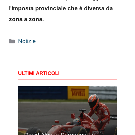
l’
imposta provinciale che è diversa da
zona a zona
.
Categorie
Notizie
ULTIMI ARTICOLI