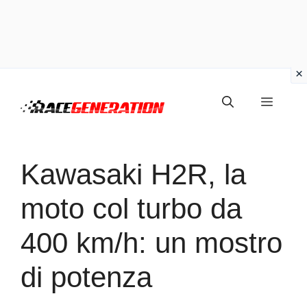
Vai
Menu
al
contenuto
Kawasaki H2R, la
moto col turbo da
400 km/h: un mostro
di potenza